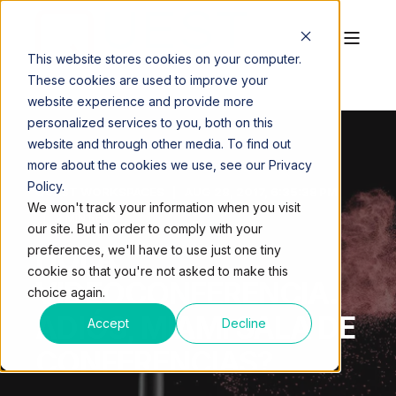
This website stores cookies on your computer.
These cookies are used to improve your
website experience and provide more
personalized services to you, both on this
website and through other media. To find out
more about the cookies we use, see our Privacy
Policy.
QUEST WORKSPACES
AUG 28, 2017, 6:35:38 PM
We won't track your information when you visit
2 MIN READ
our site. But in order to comply with your
HOLA,
preferences, we'll have to use just one tiny
cookie so that you're not asked to make this
VIDEOCONFERENCIA.
choice again.
ADIÓS, MIAMI SALA DE
Accept
Decline
CONFERENCIAS?