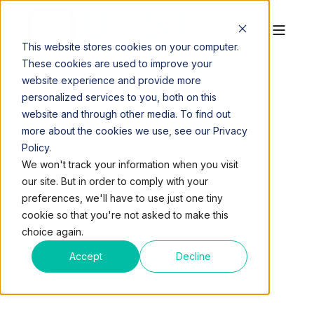
This website stores cookies on your computer.
These cookies are used to improve your
website experience and provide more
personalized services to you, both on this
website and through other media. To find out
more about the cookies we use, see our Privacy
Policy.
QUEST WORKSPACES
AUG 28, 2017, 6:08:07 PM
We won't track your information when you visit
4 MIN READ
our site. But in order to comply with your
CÓMO AUMENTAR EL
preferences, we'll have to use just one tiny
cookie so that you're not asked to make this
VALOR DE LA
choice again.
PROPIEDAD
Accept
Decline
COMERCIAL?